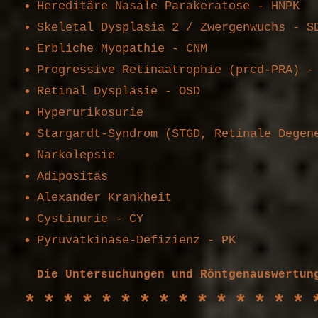
Hereditäre Nasale Parakeratose - HNPK
Skeletal Dysplasia 2 / Zwergenwuchs - S
Erbliche Myopathie - CNM
Progressive Retinaatrophie (prcd-PRA) -
Retinal Dysplasie - OSD
Hyperurikosurie
Stargardt-Syndrom (STGD, Retinale Degen
Narkolepsie
Adipositas
Alexander K
rankheit
Cystinurie - CY
Pyruvatkinase-Defizienz - PK
Die Untersuchungen und Röntgenauswertun
***************