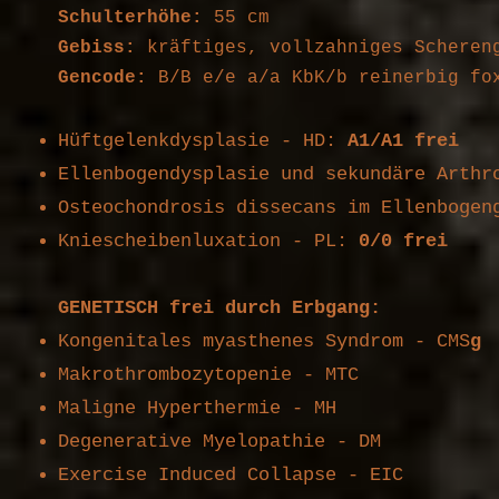
Schulterhöhe:
55
cm
Gebiss:
kräftiges,
vollzahniges
Scheren
Gencode:
B/B e/e a/a KbK/b reinerbig fo
Hüftgelenkdysplasie - HD:
A1/A1 frei
Ellenbogendysplasie und sekundäre Arthr
Osteochondrosis dissecans im Ellenboge
Kniescheibenluxation - PL:
0/0 frei
GENETISCH frei durch Erbgang:
Kongenitales myasthenes Syndrom - CMS
g
Makrothrombozytopenie - MTC
Maligne Hyperthermie - MH
Degenerative Myelopathie - DM
Exercise Induced Collapse - EIC