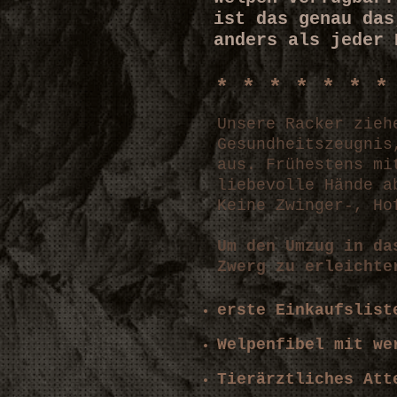
ist das genau das
anders als jeder 
* * * * * * *
Unsere Racker zieh
Gesundheitszeugnis
aus. Frühestens mi
liebevolle Hände a
Keine Zwinger-, Ho
Um den Umzug in da
Zwerg zu erleichte
erste Einkaufslist
Welpenfibel mit we
Tierärztliches Att