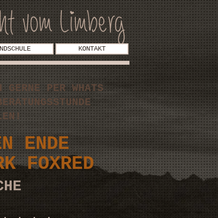
NDSCHULE
KONTAKT
H GERNE PER WHATS
BERATUNGSSTUNDE
LLEN!
N ENDE
K FOXRED
ACHE