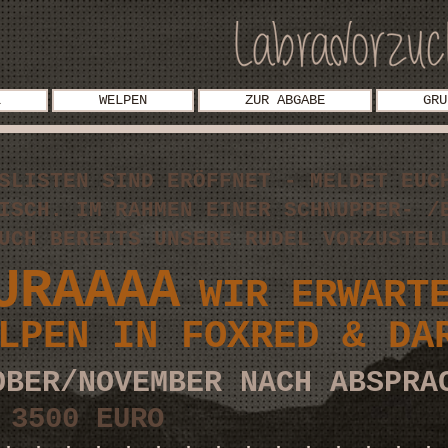
L
WELPEN
ZUR ABGABE
GRU
SLISTEN SIND ER
ÖFFNET - MELDET EUC
ISCH. IM RAHMEN EINER SCHNUPPER- /
EUCH BEREITS UNSERE RUDEL VORZUSTE
URAAAA
WIR
ERWARTE
LPEN IN
FOXRED
& DAR
OBER/NOVEMBER NACH ABSPR
 3500 EURO