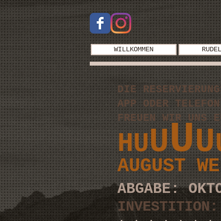
WILLKOMMEN
RUDE
DIE RESERVIERUNG
APP ODER TELEFON
FREUEN WIR UNS 
U
U
U
HU
AUGUST
WE
ABGABE: OKT
INVESTITION: