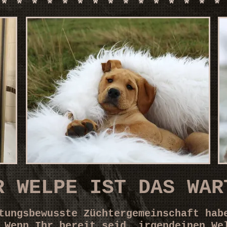
 * * * * * * * * * * * * * * 
R WELPE IST DAS WAR
tungsbewusste Züchtergemeinschaft hab
 Wenn Ihr bereit seid, irgendeinen We