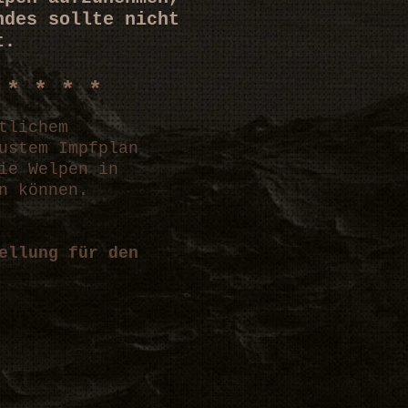
ndes sollte nicht
t.
* * * * *
tlichem
ustem Impfplan
ie Welpen in
n können.
ellung für den