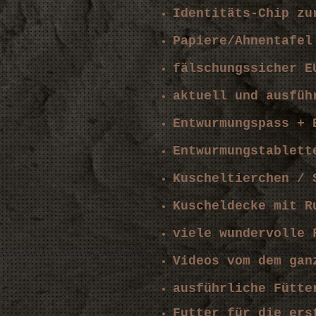
Identitäts-Chip z
Papiere/Ahnentafel
fälschungssicher E
aktuell und ausfüh
Entwurmungspass + 
Entwurmungst
ablett
Kuscheltierchen / 
Kuscheldecke mit R
viele wundervolle 
Videos vom dem ga
ausführliche Fütte
Futter für die er