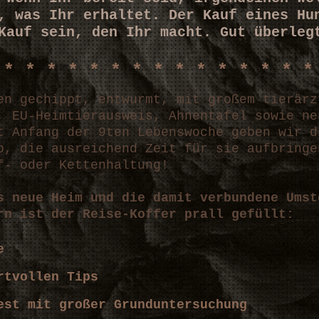
, was Ihr erhaltet. Der Kauf eines Hu
Kauf sein, den Ihr macht. Gut überleg
 * * * * * * * * * * * * * * 
en gechippt, entwurmt, mit großem tierärz
, EU-Heimtierausweis, Ahnentafel sowie ne
t Anfang der 9ten Lebenswoche geben wir d
b, die ausreichend Zeit für sie aufbringe
f- oder Kettenhaltung!
s neue Heim und die damit verbundene Umst
rn ist der Reise-Koffer prall gefüllt:
e
rtvollen Tips
est mit großer Grunduntersuchung