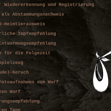
ur
Wiedererkennung und Registrierung
 als Abstammungsnachweis
U-Heimtierausweis
rliche Impfempfehlung
Entwurmungsempfehlung
e für die Folgezeit
Spielzeug
udel-Geruch
Fotoaufnahmen vom Wurf
nzen Wurf
rungsempfehlung
sten Tage