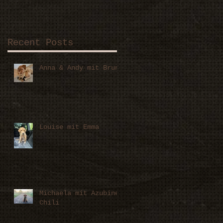
Recent Posts
Anna & Andy mit Bruno
Louise mit Emma
Michaela mit Azubine
Chili