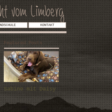
NDSCHULE
KONTAKT
Featured Posts
Sabine mit Daisy
Fam. Stock mit
Malou