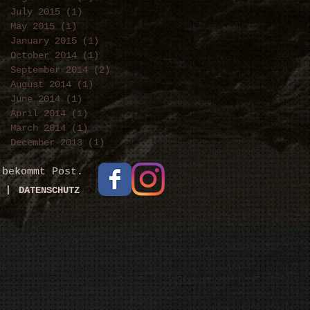
July 2015
(1)
1 post
May 2015
(1)
1 post
January 2015
(1)
1 post
October 2014
(1)
1 post
September 2014
(2)
2 posts
August 2014
(1)
1 post
June 2014
(1)
1 post
April 2014
(1)
1 post
March 2014
(1)
1 post
December 2013
(1)
1 post
 bekommt Post.
|
DATENSCHUTZ